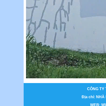
CÔNG TY 
Địa chỉ: NHÀ
WEB: WWW