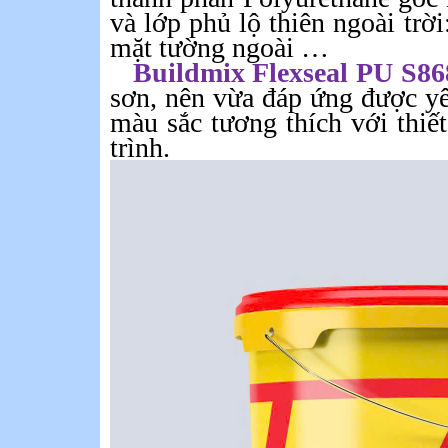
và
lớp
phủ
lộ
thiên
ngoài
trời
mặt tường ngoài
…
Buildmix
Flexseal
PU S8
sơn
,
nên
vừa
đáp
ứng
được
y
màu
sắc
tương
thích
với
thiết
trình
.