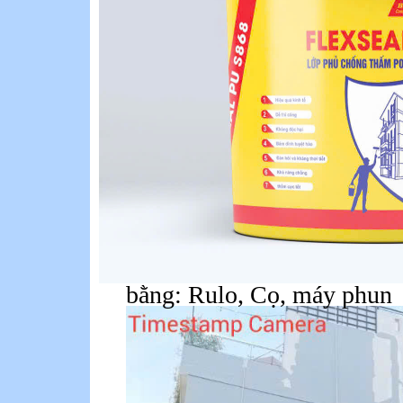
bằng: Rulo, Cọ,
máy
phun