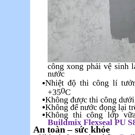
công xong phải vệ sinh lạ
nước
•
Nhiệt độ thi công lí tư
0
+35
C
•
Không được thi công dưới 
•
Không để nước đọng lại t
•
Không thi công lớp vữa
Buildmix
Flexseal
PU S
An
toàn
–
sức
khỏe