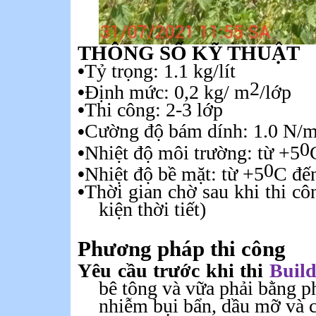
THÔNG SỐ KỸ THUẬT
•
Tỷ trọng: 1.1 kg/lít
2
•
Định mức: 0,2 kg/ m
/lớp
•
Thi công: 2-3 lớp
•
Cường độ bám dính: 1.0 N/
0
•
Nhiệt độ môi trường: từ +5
0
•
Nhiệt độ bề mặt: từ +5
C đế
•
Thời gian chờ sau khi thi cô
kiện thời tiết)
Phương
pháp
thi
công
Yêu cầu trước khi thi
Buil
bê tông và vữa phải bằng ph
nhiễm bụi bẩn, dầu mỡ và c