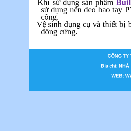
Khi
sử
dụng
sản
phẩm
Bui
sử
dụng
nên
đeo
bao
tay
P
công
.
Vệ
sinh
dụng
cụ
và
thiết
bị
đông
cứng
.
CÔNG TY 
Địa chỉ: NHÀ
WEB: WWW