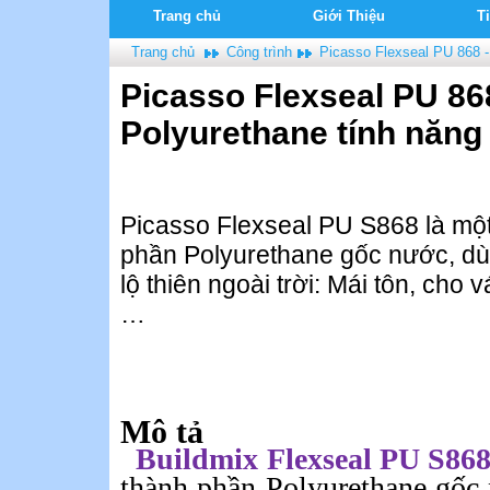
Trang chủ
Giới Thiệu
T
Trang chủ
Công trình
Picasso Flexseal PU 868 -
Picasso Flexseal PU 86
Polyurethane tính năng
Picasso Flexseal PU S868 là mộ
phần Polyurethane gốc nước, dù
lộ thiên ngoài trời: Mái tôn, ch
…
Mô
tả
Buildmix
Flexseal
PU S86
thành phần
Polyurethane
gốc 