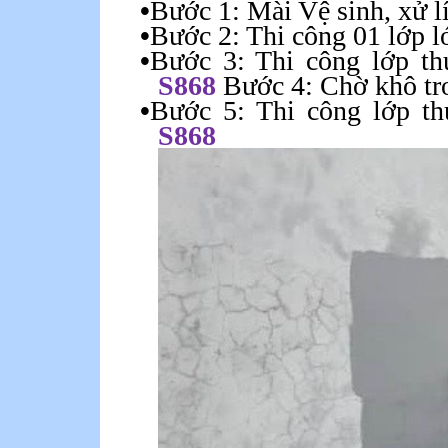
•
Bước 1:
Mài
Vệ sinh, xử 
•
Bước 2:
Thi
công
01
lớp
l
•
Bước 3: Thi công lớp t
S868
Bước 4: Chờ khô tr
•
Bước 5: Thi công lớp t
S868